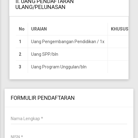
II. UANG PENDAFTARAN
ULANG/PELUNASAN
No
URAIAN
KHUSUS DAR
1
Uang Pengembangan Pendidikan / 1x
2
Uang SPP/bln
3
Uang Program Unggulan/bln
FORMULIR PENDAFTARAN